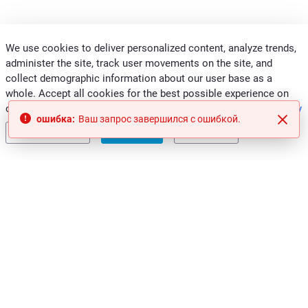
We use cookies to deliver personalized content, analyze trends,
administer the site, track user movements on the site, and
КОНТАКТЫ
collect demographic information about our user base as a
ПРОФЕССИОНАЛЫ
whole. Accept all cookies for the best possible experience on
our website or manage your preferences.
Visit our Privacy Policy
ГРУППА CLIVET
ошибка:
Ваш запрос завершился с ошибкой.
Конфигурация
Accept All
Decline All
Законность и информирование о нарушениях
|
Конфиденциальность
|
Этический кодекс
Clivet S.p.A.
Sede Legale: Via Camp Lonc, 25
32032 Z.I. Villapaiera
Feltre (BL) - Italy
e-mail:
info@clivet.it