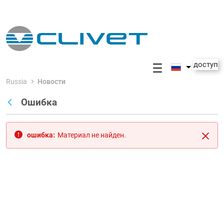
Skip to Main Content
доступ
Russia
Новости
Ошибка
Назад
ошибка:
Материал не найден.
Закр