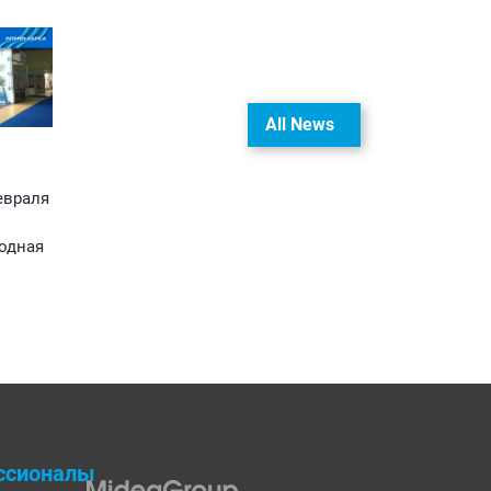
All News
евраля
одная
ссионалы