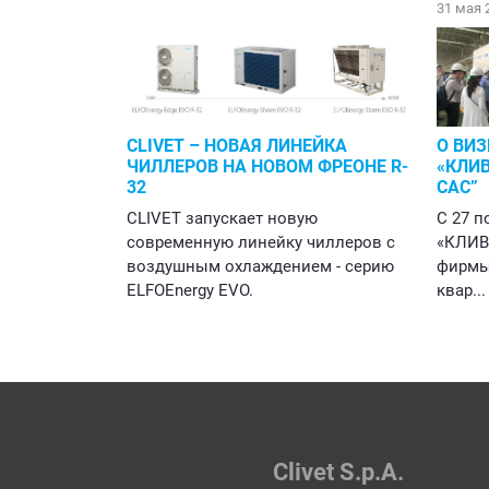
31 мая 
CLIVET – НОВАЯ ЛИНЕЙКА
О ВИЗ
ЧИЛЛЕРОВ НА НОВОМ ФРЕОНЕ R-
«КЛИВ
32
CAC”
CLIVET запускает новую
С 27 п
современную линейку чиллеров с
«КЛИВ
воздушным охлаждением - серию
фирмы 
ELFOEnergy EVO.
квар...
Clivet S.p.A.