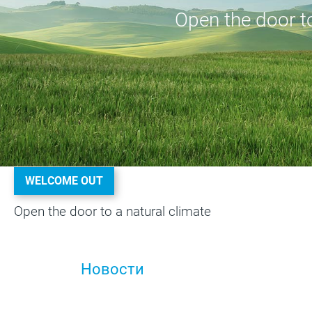
Open the door to
WELCOME OUT
Open the door to a natural climate
Новости