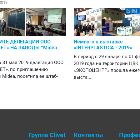
2019
ИТЕ ДЕЛЕГАЦИИ ООО
Немного о выставке
ЕТ» НА ЗАВОДЫ “Midea
«INTERPLASTICA - 2019»
В период с 29 января по 01 ф
о 31 мая 2019 делегация ООО
2019 года на территории ЦВК
ЕТ», по приглашению
«ЭКСПОЦЕНТР» прошла ежег
Midea, посетила ее штаб-
выста...
Группа Clivet
Контакты
Профе